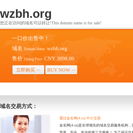
wzbh.org
您正在访问的域名可以转让!This domain name is for sale!
一口价出售中！
域名
wzbh.org
Domain Name:
售价
CNY 3898.00
Listing Price:
立即购买
BUY NOW
>>
>>
域名交易方式：
通过金名网(4.cn) 中介交易
金名网(4.cn)是全球领先的域名交易服务机
简单、安全、专业的第三方服务！ 为了保证交