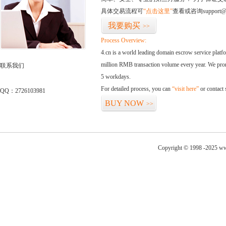
具体交易流程可
“点击这里”
查看或咨询support@
我要购买
>>
Process Overview:
4.cn is a world leading domain escrow service plat
million RMB transaction volume every year. We promi
联系我们
5 workdays.
For detailed process, you can
“visit here”
or contact
QQ：2726103981
BUY NOW
>>
Copyright © 1998 -2025 ww